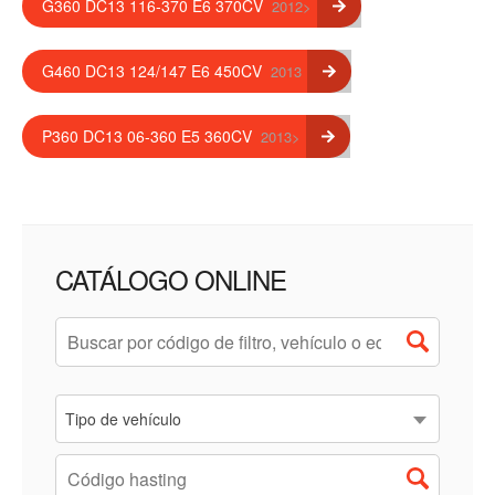
G360 DC13 116-370 E6 370CV
2012>
G460 DC13 124/147 E6 450CV
2013
P360 DC13 06-360 E5 360CV
2013>
CATÁLOGO ONLINE
Tipo de vehículo