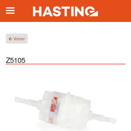
Volver
Z5105